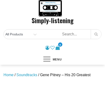
Skip
to
content
Simply-listening
0
MENU
Home
/
Soundtracks
/ Gene Pitney – His 20 Greatest
Save to Wishlist