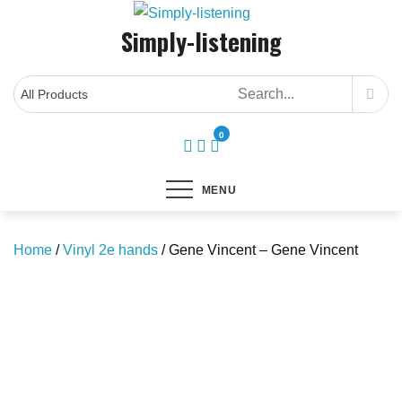
Skip
Simply-listening
to
content
0
MENU
Home
/
Vinyl 2e hands
/ Gene Vincent – Gene Vincent
Save to Wishlist