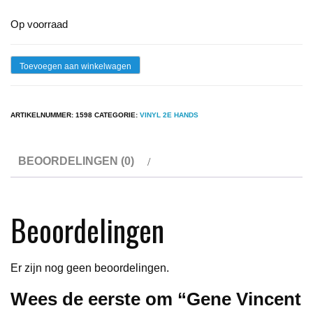
Op voorraad
Gene
Toevoegen aan winkelwagen
Vincent
-
ARTIKELNUMMER:
1598
CATEGORIE:
VINYL 2E HANDS
Gene
Vincent
BEOORDELINGEN (0)
aantal
Beoordelingen
Er zijn nog geen beoordelingen.
Wees de eerste om “Gene Vincent