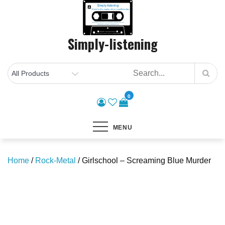
Skip
to
content
Simply-listening
0
MENU
Home
/
Rock-Metal
/ Girlschool – Screaming Blue Murder
Save to Wishlist