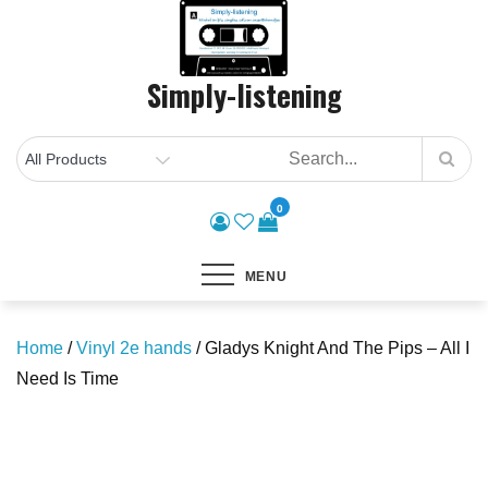
Skip
to
content
Simply-listening
0
MENU
Home
/
Vinyl 2e hands
/ Gladys Knight And The Pips – All I
Need Is Time
Save to Wishlist