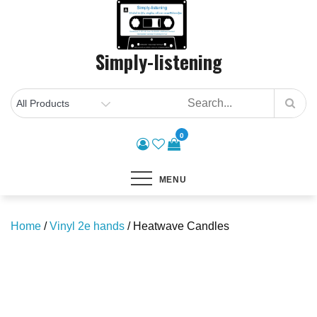
Skip
to
content
Simply-listening
0
MENU
Home
/
Vinyl 2e hands
/ Heatwave Candles
Save to Wishlist