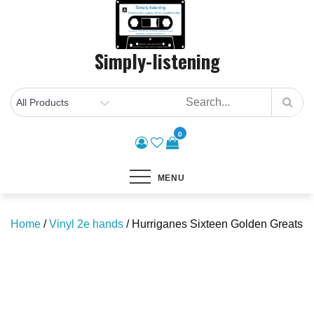
Skip
to
content
Simply-listening
0
MENU
Home
/
Vinyl 2e hands
/ Hurriganes Sixteen Golden Greats
Save to Wishlist