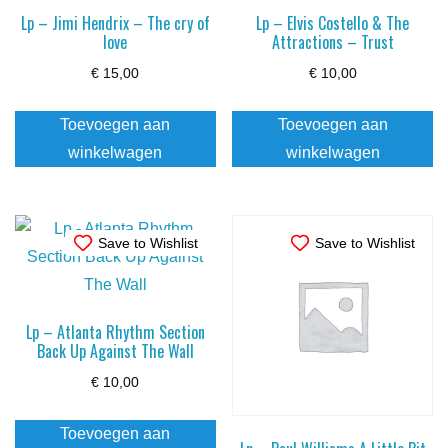
Lp – Jimi Hendrix – The cry of
Lp – Elvis Costello & The
love
Attractions – Trust
€
15,00
€
10,00
Toevoegen aan
Toevoegen aan
winkelwagen
winkelwagen
Save to Wishlist
Save to Wishlist
Lp – Atlanta Rhythm Section
Back Up Against The Wall
€
10,00
Toevoegen aan