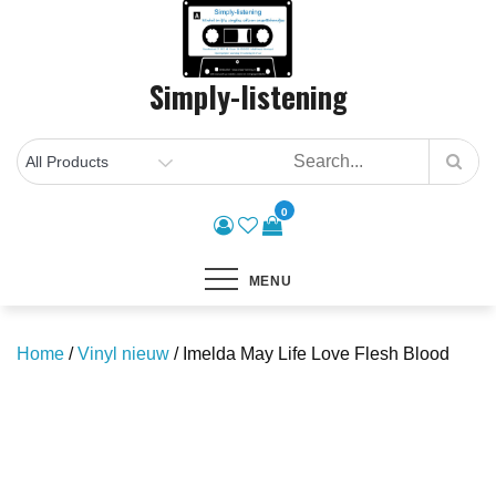
Skip
to
content
Simply-listening
0
MENU
Home
/
Vinyl nieuw
/ Imelda May Life Love Flesh Blood
Save to Wishlist