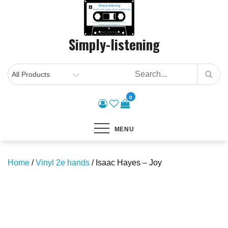
Skip
to
content
Simply-listening
0
MENU
Home
/
Vinyl 2e hands
/ Isaac Hayes – Joy
Save to Wishlist