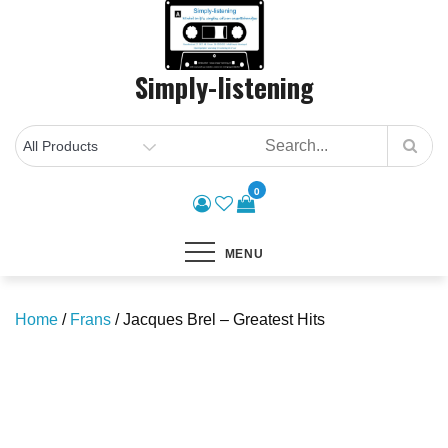
Skip
to
content
Simply-listening
0
MENU
Home
/
Frans
/ Jacques Brel – Greatest Hits
Save to Wishlist