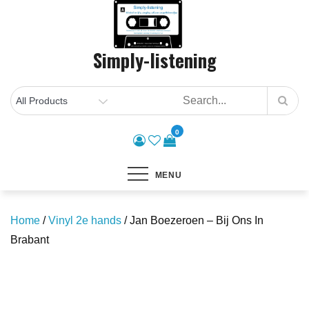
Skip
to
content
Simply-listening
0
MENU
Home
/
Vinyl 2e hands
/ Jan Boezeroen – Bij Ons In
Brabant
Save to Wishlist