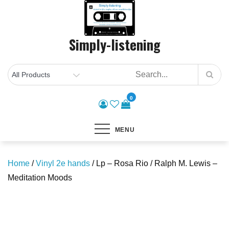
Skip
to
content
Simply-listening
0
MENU
Home
/
Vinyl 2e hands
/ Lp – Rosa Rio / Ralph M. Lewis –
Meditation Moods
Save to Wishlist