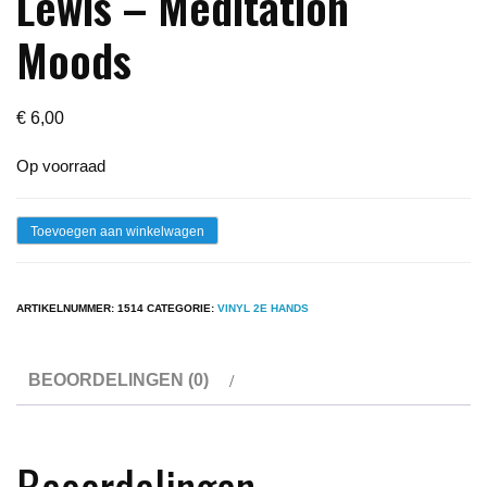
Lewis – Meditation
Moods
€
6,00
Op voorraad
Lp
Toevoegen aan winkelwagen
-
Rosa
ARTIKELNUMMER:
1514
CATEGORIE:
VINYL 2E HANDS
Rio
/
BEOORDELINGEN (0)
Ralph
M.
Lewis
Beoordelingen
-