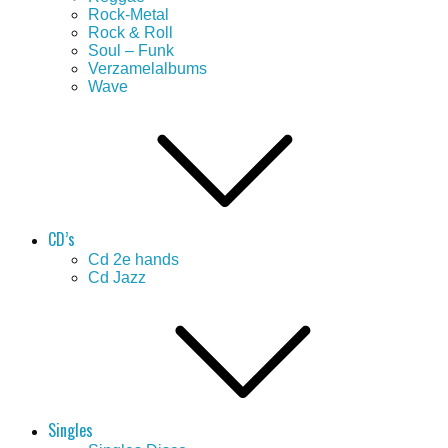
Rock-Metal
Rock & Roll
Soul – Funk
Verzamelalbums
Wave
CD’s
Cd 2e hands
Cd Jazz
Singles