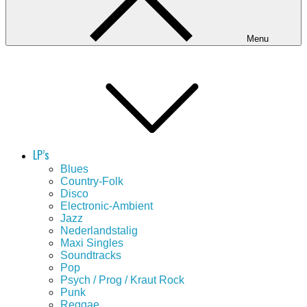
Menu
LP’s
Blues
Country-Folk
Disco
Electronic-Ambient
Jazz
Nederlandstalig
Maxi Singles
Soundtracks
Pop
Psych / Prog / Kraut Rock
Punk
Reggae