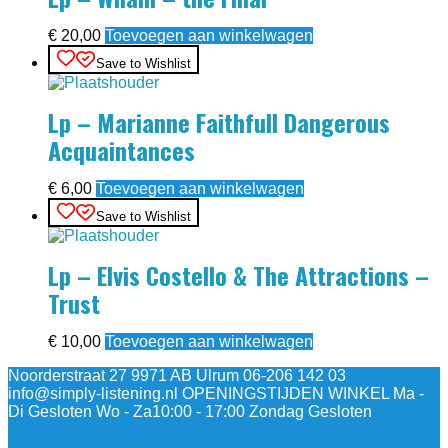
€
20,00
Toevoegen aan winkelwagen
Save to Wishlist
Lp – Marianne Faithfull Dangerous
Acquaintances
€
6,00
Toevoegen aan winkelwagen
Save to Wishlist
Lp – Elvis Costello & The Attractions –
Trust
€
10,00
Toevoegen aan winkelwagen
Noorderstraat 27 9971 AB Ulrum 06-206 142 03
info@simply-listening.nl OPENINGSTIJDEN WINKEL Ma -
Di Gesloten Wo - Za10:00 - 17:00 Zondag Gesloten