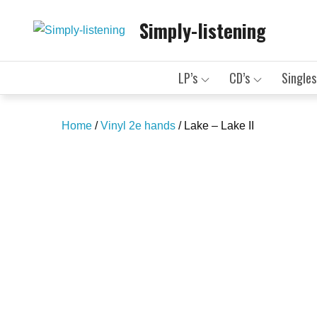
Skip
Simply-listening
to
content
LP’s
CD’s
Singles
Home
/
Vinyl 2e hands
/ Lake – Lake II