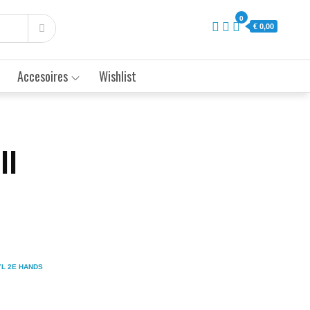
0
€ 0,00
Accesoires
Wishlist
II
YL 2E HANDS