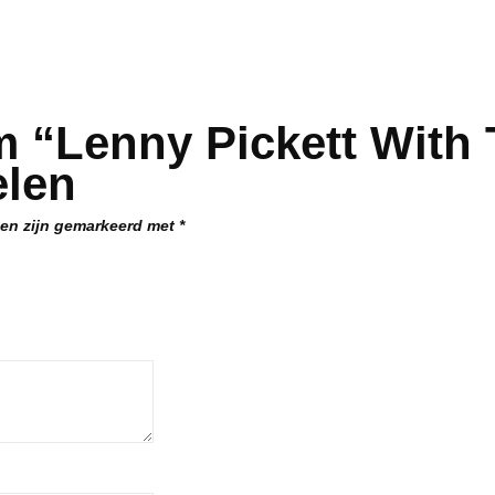
m “Lenny Pickett With
elen
den zijn gemarkeerd met
*