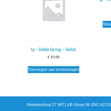
Toev
Lp – Golden Earring – Switch
€
10,00
Toevoegen aan winkelwagen
Noorderstraat 27 9971 AB Ulrum 06-206 142 0