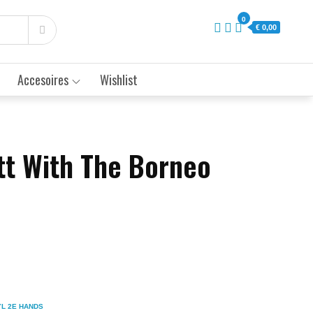
0
€ 0,00
Accesoires
Wishlist
tt With The Borneo
YL 2E HANDS