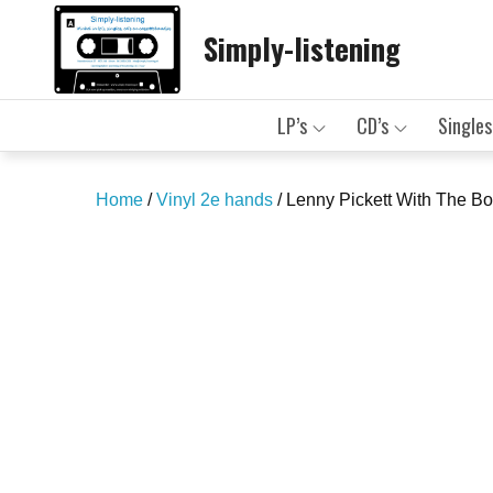
Skip
Simply-listening
to
content
LP’s
CD’s
Singles
Home
/
Vinyl 2e hands
/ Lenny Pickett With The B