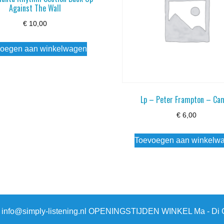
Against The Wall
€
10,00
oegen aan winkelwagen
Lp – Peter Frampton – Ca
€
6,00
Toevoegen aan winkelw
3 info@simply-listening.nl OPENINGSTIJDEN WINKEL Ma - Di G