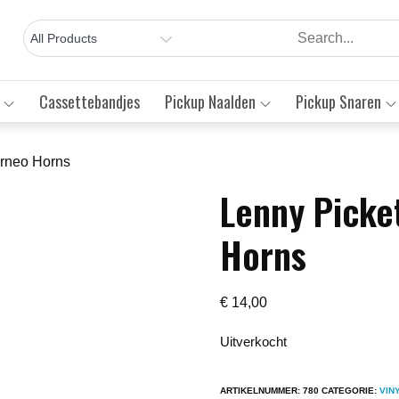
Cassettebandjes
Pickup Naalden
Pickup Snaren
orneo Horns
Lenny Picke
Save to Wishlist
Horns
€
14,00
Uitverkocht
ARTIKELNUMMER:
780
CATEGORIE:
VIN