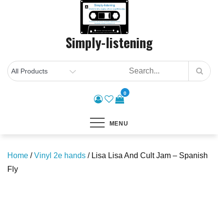
Skip
to
content
Simply-listening
0
MENU
Home
/
Vinyl 2e hands
/ Lisa Lisa And Cult Jam – Spanish
Fly
Save to Wishlist