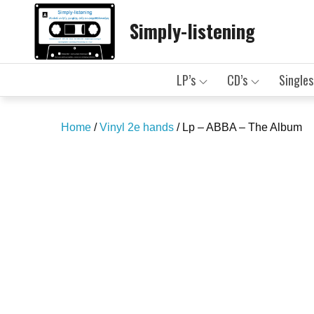
Skip
Simply-listening
to
content
LP’s
CD’s
Singles
Home
/
Vinyl 2e hands
/ Lp – ABBA – The Album