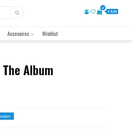
0
€ 0,00
Accesoires
Wishlist
 The Album
lwagen