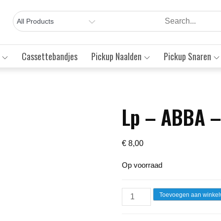
Cassettebandjes
Pickup Naalden
Pickup Snaren
Lp – ABBA –
Save to Wishlist
€
8,00
Op voorraad
Lp
Toevoegen aan winke
-