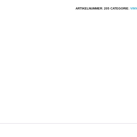
ABBA
-
ARTIKELNUMMER:
205
CATEGORIE:
VIN
The
Album
aantal