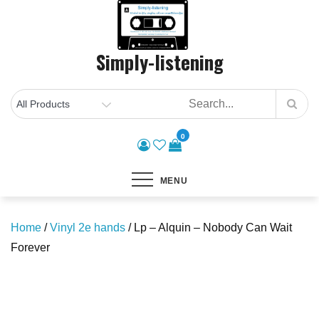
Skip
to
content
Simply-listening
0
MENU
Home
/
Vinyl 2e hands
/ Lp – Alquin – Nobody Can Wait
Forever
Save to Wishlist