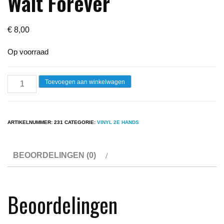
Wait Forever
€
8,00
Op voorraad
Lp
Toevoegen aan winkelwagen
-
Alquin
-
ARTIKELNUMMER:
231
CATEGORIE:
VINYL 2E HANDS
Nobody
Can
BEOORDELINGEN (0)
Wait
Forever
aantal
Beoordelingen