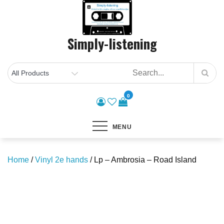
Skip
to
content
Simply-listening
0
MENU
Home
/
Vinyl 2e hands
/ Lp – Ambrosia – Road Island
Save to Wishlist