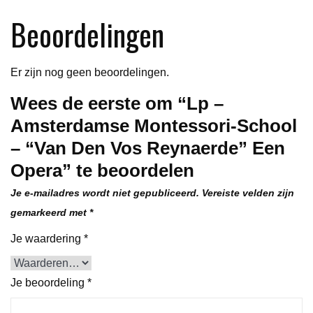
Den
Beoordelingen
Vos
Reynaerde"
Een
Er zijn nog geen beoordelingen.
Opera
Wees de eerste om “Lp –
aantal
Amsterdamse Montessori-School
– “Van Den Vos Reynaerde” Een
Opera” te beoordelen
Je e-mailadres wordt niet gepubliceerd.
Vereiste velden zijn
gemarkeerd met
*
Je waardering
*
Je beoordeling
*