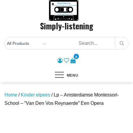
Skip
to
content
Simply-listening
0
MENU
Home
/
Kinder elpees
/ Lp – Amsterdamse Montessori-
School – “Van Den Vos Reynaerde” Een Opera
Save to Wishlist