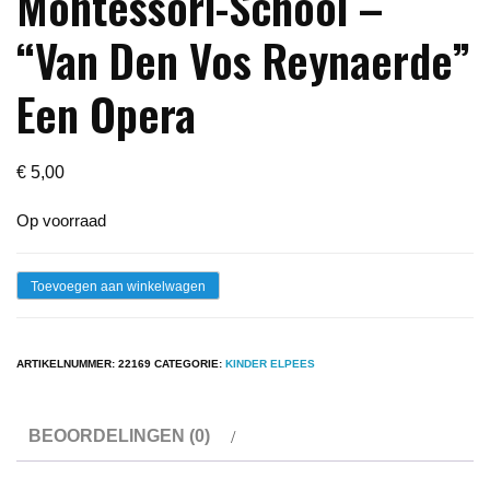
Montessori-School –
“Van Den Vos Reynaerde”
Een Opera
€
5,00
Op voorraad
Lp
Toevoegen aan winkelwagen
-
Amsterdamse
ARTIKELNUMMER:
22169
CATEGORIE:
KINDER ELPEES
Montessori-
School
BEOORDELINGEN (0)
-
"Van