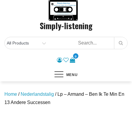
Skip
to
content
Simply-listening
0
MENU
Home
/
Nederlandstalig
/ Lp – Armand – Ben Ik Te Min En
13 Andere Successen
Save to Wishlist