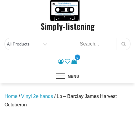
Skip
to
content
Simply-listening
0
MENU
Home
/
Vinyl 2e hands
/ Lp – Barclay James Harvest
Octoberon
Save to Wishlist