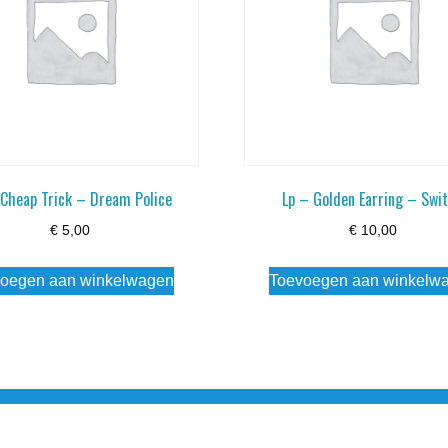
 Cheap Trick – Dream Police
Lp – Golden Earring – Swi
€
5,00
€
10,00
oegen aan winkelwagen
Toevoegen aan winkelw
3 info@simply-listening.nl OPENINGSTIJDEN WINKEL Ma - Di G