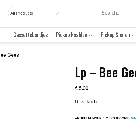
Cassettebandjes
Pickup Naalden
Pickup Snaren
 Bee Gees
Lp – Bee Ge
Save to Wishlist
€
5,00
Uitverkocht
ARTIKELNUMMER:
1740
CATEGORIE:
VI