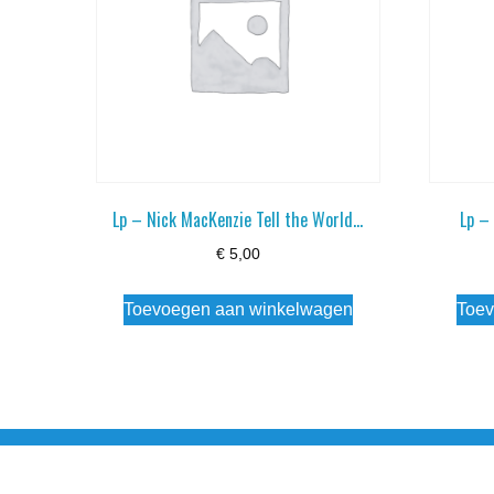
Lp – Nick MacKenzie Tell the World…
Lp –
€
5,00
Toevoegen aan winkelwagen
Toev
Noorderstraat 27 9971 AB Ulrum 06-206 142 0