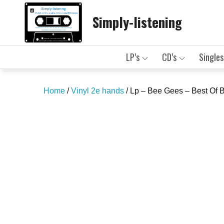
Skip
Simply-listening
to
content
LP’s
CD’s
Singles
Home
/
Vinyl 2e hands
/ Lp – Bee Gees – Best Of