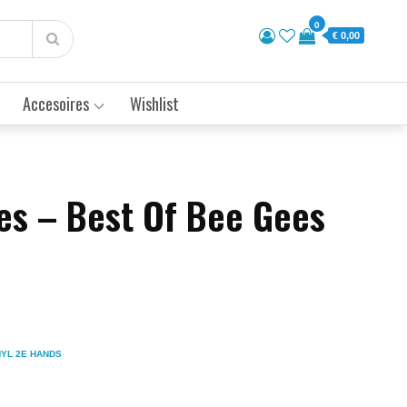
0
€ 0,00
Accesoires
Wishlist
es – Best Of Bee Gees
NYL 2E HANDS