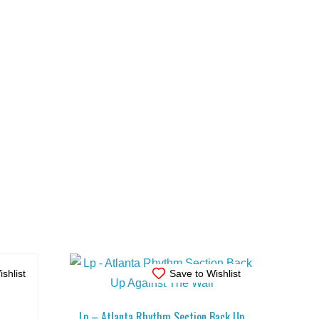
shlist
Save to Wishlist
Lp – Atlanta Rhythm Section Back Up