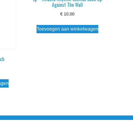
Against The Wall
€
10,00
Toevoegen aan winkelwagen
tch
agen
esloten Wo - Za10:00 - 17:00 Zondag Gesloten