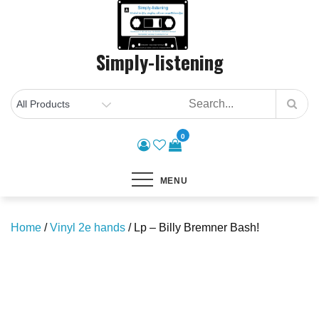
Skip
to
content
Simply-listening
0
MENU
Home
/
Vinyl 2e hands
/ Lp – Billy Bremner Bash!
Save to Wishlist