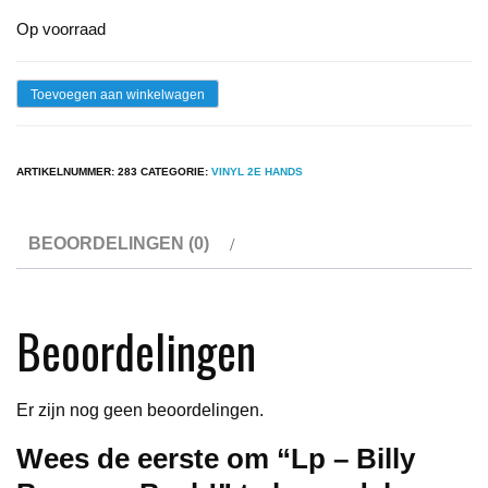
Op voorraad
Lp
Toevoegen aan winkelwagen
-
Billy
ARTIKELNUMMER:
283
CATEGORIE:
VINYL 2E HANDS
Bremner
Bash!
BEOORDELINGEN (0)
aantal
Beoordelingen
Er zijn nog geen beoordelingen.
Wees de eerste om “Lp – Billy