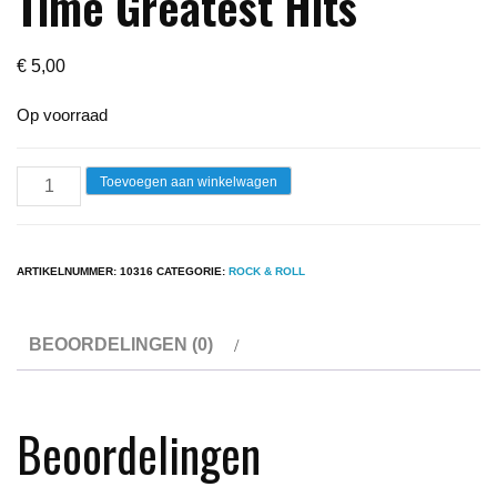
Time Greatest Hits
€
5,00
Op voorraad
Lp
Toevoegen aan winkelwagen
-
Buddy
Holly
ARTIKELNUMMER:
10316
CATEGORIE:
ROCK & ROLL
-
All
BEOORDELINGEN (0)
Time
Greatest
Hits
Beoordelingen
aantal