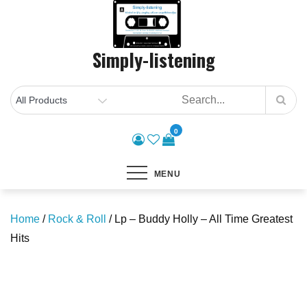
Skip
to
content
Simply-listening
0
MENU
Home
/
Rock & Roll
/ Lp – Buddy Holly – All Time Greatest
Hits
Save to Wishlist