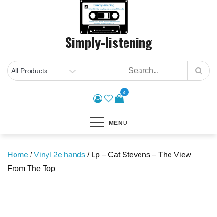
Skip
to
content
Simply-listening
0
MENU
Home
/
Vinyl 2e hands
/ Lp – Cat Stevens – The View
From The Top
Save to Wishlist