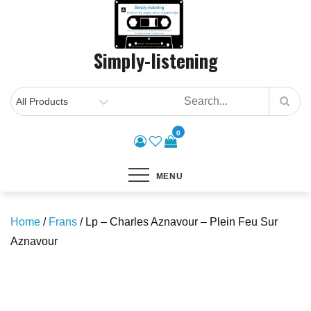
Skip
to
content
Simply-listening
0
MENU
Home
/
Frans
/ Lp – Charles Aznavour – Plein Feu Sur
Aznavour
Save to Wishlist