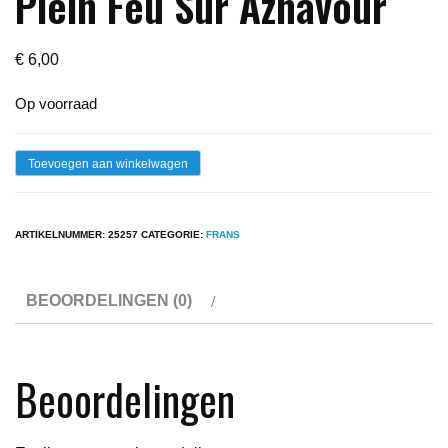
Plein Feu Sur Aznavour
€
6,00
Op voorraad
Lp
Toevoegen aan winkelwagen
-
Charles
ARTIKELNUMMER:
25257
CATEGORIE:
FRANS
Aznavour
-
BEOORDELINGEN (0)
Plein
Feu
Sur
Beoordelingen
Aznavour
aantal