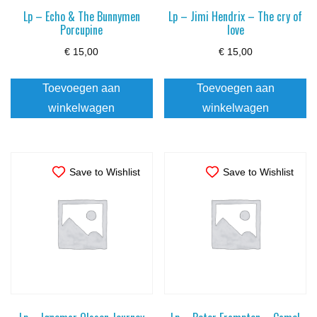
Lp – Echo & The Bunnymen
Lp – Jimi Hendrix – The cry of
Porcupine
love
€
15,00
€
15,00
Toevoegen aan
Toevoegen aan
winkelwagen
winkelwagen
Save to Wishlist
Save to Wishlist