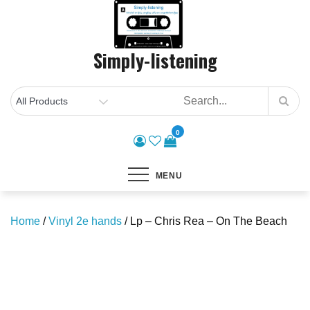
Skip
to
content
Simply-listening
0
MENU
Home
/
Vinyl 2e hands
/ Lp – Chris Rea – On The Beach
Save to Wishlist