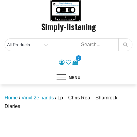
Skip
to
content
Simply-listening
0
MENU
Home
/
Vinyl 2e hands
/ Lp – Chris Rea – Shamrock
Diaries
Save to Wishlist