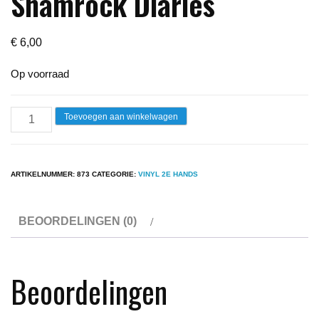
Shamrock Diaries
€
6,00
Op voorraad
Lp
Toevoegen aan winkelwagen
-
Chris
Rea
ARTIKELNUMMER:
873
CATEGORIE:
VINYL 2E HANDS
-
Shamrock
BEOORDELINGEN (0)
Diaries
aantal
Beoordelingen