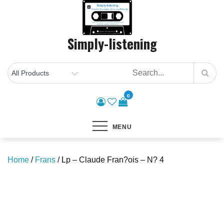
Skip
to
content
Simply-listening
0
MENU
Home
/
Frans
/ Lp – Claude Fran?ois – N? 4
Save to Wishlist