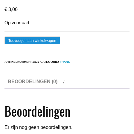
€
3,00
Op voorraad
Lp
Toevoegen aan winkelwagen
-
Claude
ARTIKELNUMMER:
1437
CATEGORIE:
FRANS
Fran?
ois
BEOORDELINGEN (0)
-
N?
4
Beoordelingen
aantal
Er zijn nog geen beoordelingen.