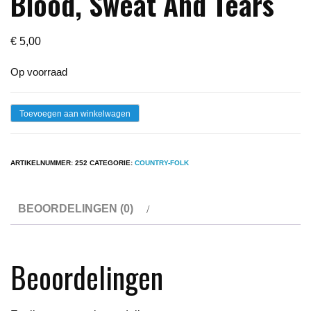
Blood, Sweat And Tears
€
5,00
Op voorraad
Lp
Toevoegen aan winkelwagen
-
Country
ARTIKELNUMMER:
252
CATEGORIE:
COUNTRY-FOLK
verzamel
Blood,
BEOORDELINGEN (0)
Sweat
And
Tears
Beoordelingen
aantal