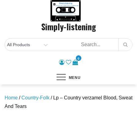
Skip
to
content
Simply-listening
0
MENU
Home
/
Country-Folk
/ Lp – Country verzamel Blood, Sweat
And Tears
Save to Wishlist