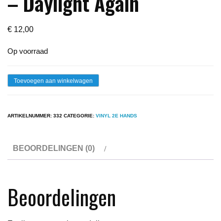
– Daylight Again
€
12,00
Op voorraad
Lp
Toevoegen aan winkelwagen
-
Crosby,
ARTIKELNUMMER:
332
CATEGORIE:
VINYL 2E HANDS
Stills
&
BEOORDELINGEN (0)
Nash
-
Daylight
Beoordelingen
Again
aantal