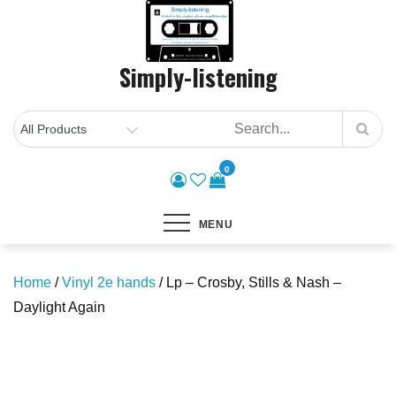
Skip
to
content
Simply-listening
0
MENU
Home
/
Vinyl 2e hands
/ Lp – Crosby, Stills & Nash –
Daylight Again
Save to Wishlist