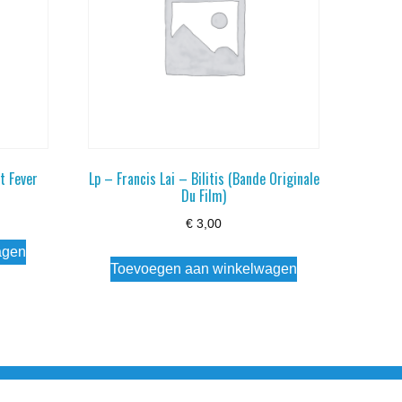
t Fever
Lp – Francis Lai – Bilitis (Bande Originale
Du Film)
€
3,00
agen
Toevoegen aan winkelwagen
esloten Wo - Za10:00 - 17:00 Zondag Gesloten