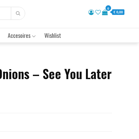
0
€ 0,00
Accesoires
Wishlist
Onions – See You Later