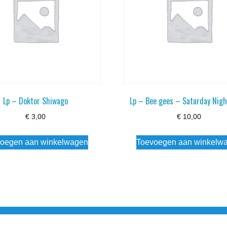
Lp – Doktor Shiwago
Lp – Bee gees – Saturday Nigh
€
3,00
€
10,00
oegen aan winkelwagen
Toevoegen aan winkelw
3 info@simply-listening.nl OPENINGSTIJDEN WINKEL Ma - Di G