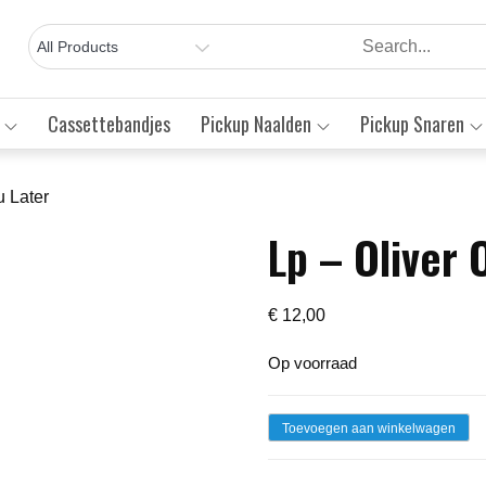
Cassettebandjes
Pickup Naalden
Pickup Snaren
u Later
Lp – Oliver 
Save to Wishlist
€
12,00
Op voorraad
Lp
Toevoegen aan winkelwagen
-