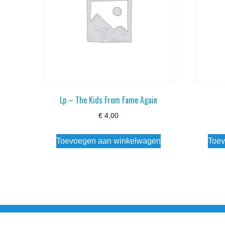
Lp – The Kids From Fame Again
€
4,00
Toevoegen aan winkelwagen
Toev
Noorderstraat 27 9971 AB Ulrum 06-206 142 0