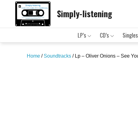
Skip
Simply-listening
to
content
LP’s
CD’s
Singles
Home
/
Soundtracks
/ Lp – Oliver Onions – See Yo