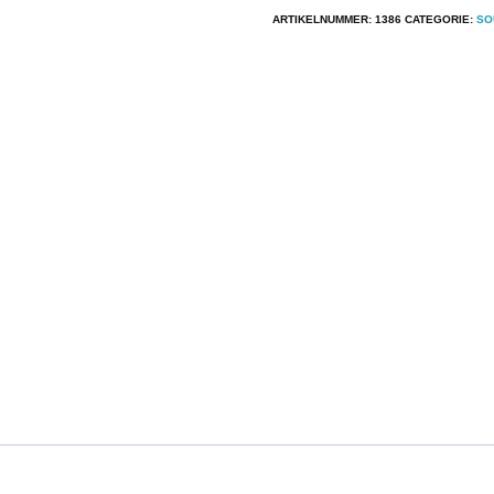
Oliver
ARTIKELNUMMER:
1386
CATEGORIE:
SO
Onions
-
See
You
Later
aantal