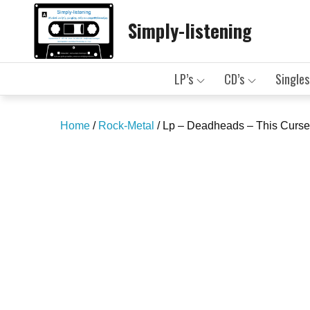
Skip
Simply-listening
to
content
LP’s
CD’s
Singles
Home
/
Rock-Metal
/ Lp – Deadheads – This Curse (