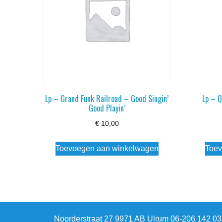
Lp – Grand Funk Railroad – Good Singin’
Lp – 
Good Playin’
€
10,00
Toevoegen aan winkelwagen
Toev
Noorderstraat 27 9971 AB Ulrum 06-206 142 0