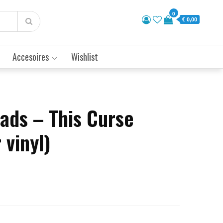
0
€ 0,00
Accesoires
Wishlist
ads – This Curse
 vinyl)