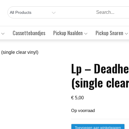
Cassettebandjes
Pickup Naalden
Pickup Snaren
single clear vinyl)
Lp – Deadhe
Save to Wishlist
(single clear
€
5,00
Op voorraad
Lp
Toevoegen aan winkelwagen