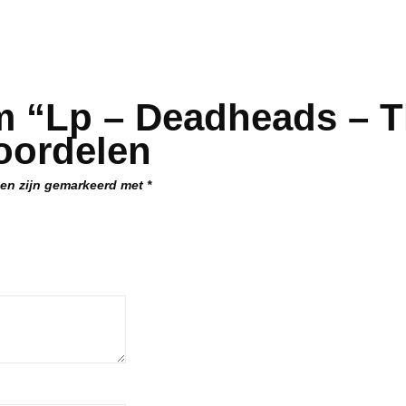
 “Lp – Deadheads – Th
eoordelen
den zijn gemarkeerd met
*