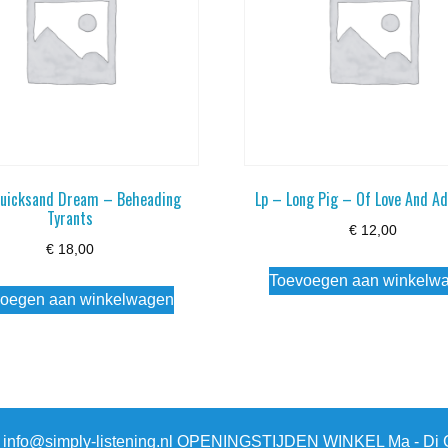
Quicksand Dream – Beheading
Lp – Long Pig – Of Love And Ad
Tyrants
€
12,00
€
18,00
Toevoegen aan winkelw
oegen aan winkelwagen
3 info@simply-listening.nl OPENINGSTIJDEN WINKEL Ma - Di G