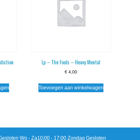
diction
Lp – The Fools – Heavy Mental
€
4,00
agen
Toevoegen aan winkelwagen
esloten Wo - Za10:00 - 17:00 Zondag Gesloten