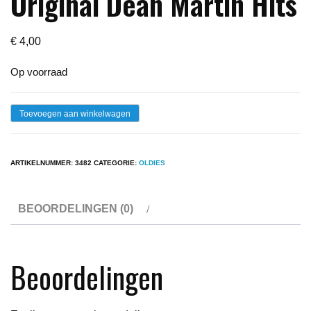
Original Dean Martin Hits
€
4,00
Op voorraad
Lp
Toevoegen aan winkelwagen
-
Dean
ARTIKELNUMMER:
3482
CATEGORIE:
OLDIES
Martin
-
BEOORDELINGEN (0)
20
Original
Dean
Beoordelingen
Martin
Hits
aantal