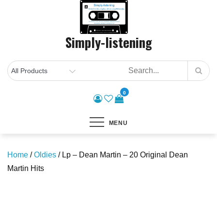
Skip
to
content
Simply-listening
0
MENU
Home
/
Oldies
/ Lp – Dean Martin – 20 Original Dean
Martin Hits
Save to Wishlist