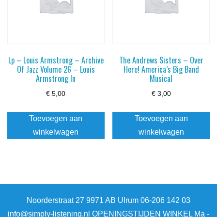
Lp – Louis Armstrong – Archive
The Andrews Sisters – Over
Of Jazz Volume 26 – Louis
Here! America’s Big Band
Armstrong In
Musical
€
5,00
€
3,00
Toevoegen aan
Toevoegen aan
winkelwagen
winkelwagen
Noorderstraat 27 9971 AB Ulrum 06-206 142 03
info@simply-listening.nl OPENINGSTIJDEN WINKEL Ma -