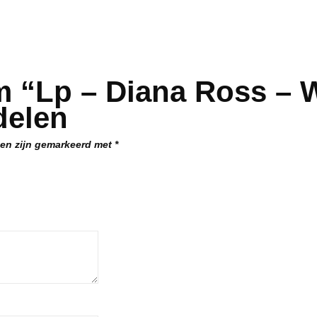
m “Lp – Diana Ross – 
delen
den zijn gemarkeerd met
*