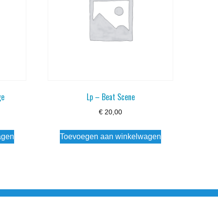
ge
Lp – Beat Scene
€
20,00
agen
Toevoegen aan winkelwagen
esloten Wo - Za10:00 - 17:00 Zondag Gesloten