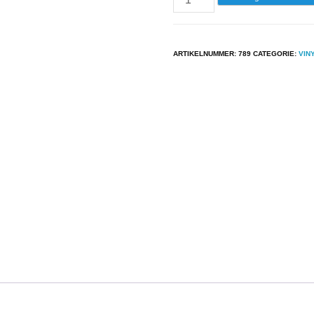
-
Diana
Ross
ARTIKELNUMMER:
789
CATEGORIE:
VIN
-
Why
Do
Fools
Fall
In
Love
aantal