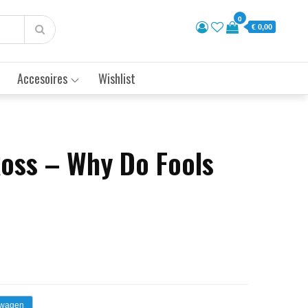
0
€ 0,00
Accesoires
Wishlist
Ross – Why Do Fools
lwagen