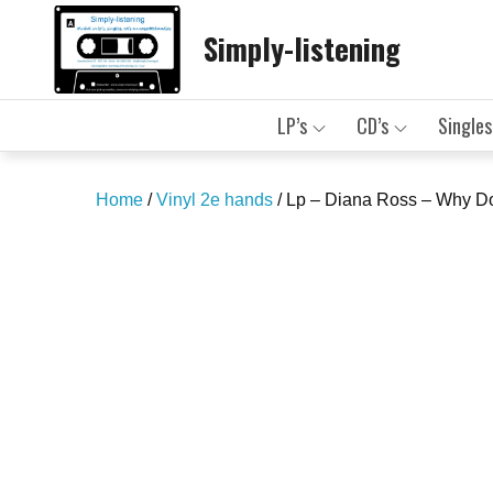
Skip
Simply-listening
to
content
LP’s
CD’s
Singles
Home
/
Vinyl 2e hands
/ Lp – Diana Ross – Why Do