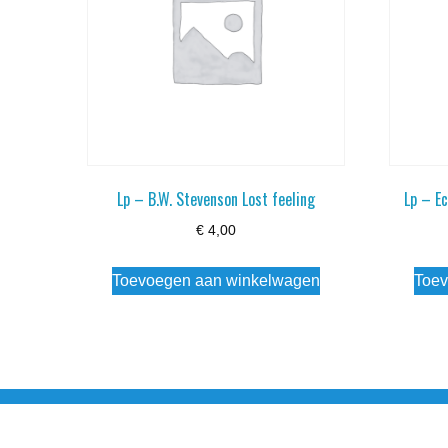
Lp – B.W. Stevenson Lost feeling
Lp – E
€
4,00
Toevoegen aan winkelwagen
Toev
Noorderstraat 27 9971 AB Ulrum 06-206 142 0