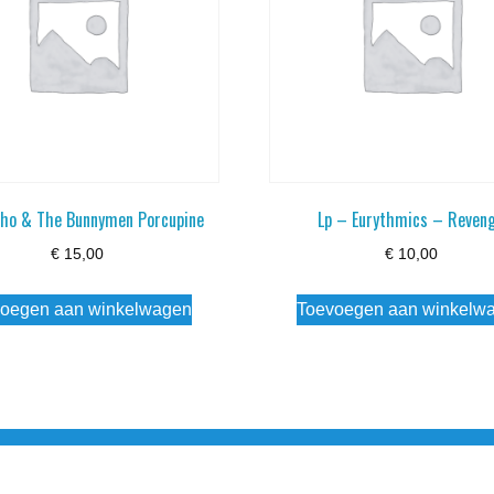
cho & The Bunnymen Porcupine
Lp – Eurythmics – Reven
€
15,00
€
10,00
oegen aan winkelwagen
Toevoegen aan winkelw
3 info@simply-listening.nl OPENINGSTIJDEN WINKEL Ma - Di G