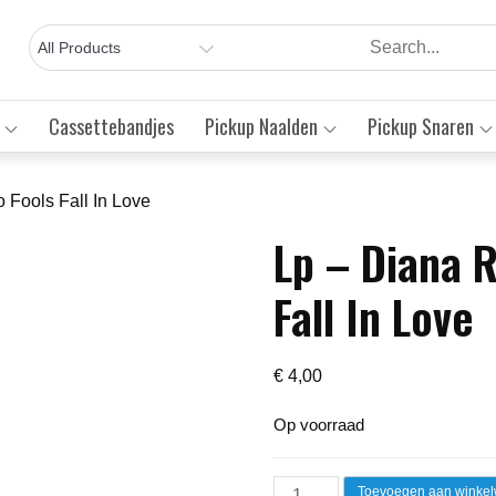
Cassettebandjes
Pickup Naalden
Pickup Snaren
 Fools Fall In Love
Lp – Diana 
Save to Wishlist
Fall In Love
€
4,00
Op voorraad
Lp
Toevoegen aan winke