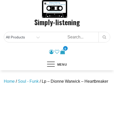
Skip
to
content
Simply-listening
0
MENU
Home
/
Soul - Funk
/ Lp – Dionne Warwick – Heartbreaker
Save to Wishlist