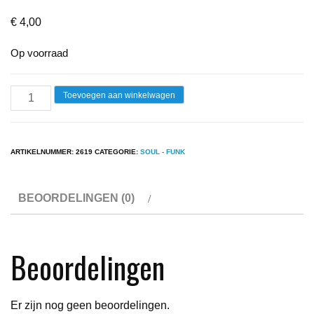
€
4,00
Op voorraad
Lp
Toevoegen aan winkelwagen
-
Dionne
Warwick
ARTIKELNUMMER:
2619
CATEGORIE:
SOUL - FUNK
-
Heartbreaker
BEOORDELINGEN (0)
aantal
Beoordelingen
Er zijn nog geen beoordelingen.