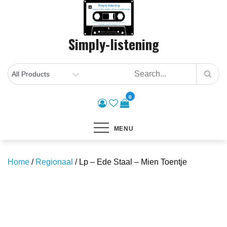
Skip
to
content
Simply-listening
0
MENU
Home
/
Regionaal
/ Lp – Ede Staal – Mien Toentje
Save to Wishlist