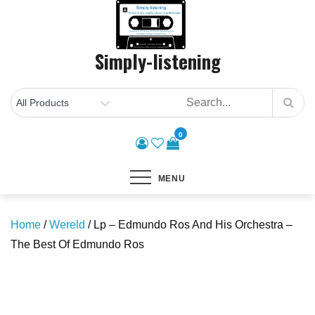
Skip
to
content
Simply-listening
0
MENU
Home
/
Wereld
/ Lp – Edmundo Ros And His Orchestra –
The Best Of Edmundo Ros
Save to Wishlist