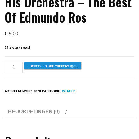
His Orchestra – The Best
Of Edmundo Ros
€
5,00
Op voorraad
Lp
Toevoegen aan winkelwagen
-
Edmundo
Ros
ARTIKELNUMMER:
6078
CATEGORIE:
WERELD
And
His
BEOORDELINGEN (0)
Orchestra
-
The