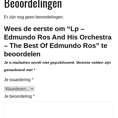
Beoordelingen
Best
Of
Er zijn nog geen beoordelingen.
Edmundo
Ros
Wees de eerste om “Lp –
aantal
Edmundo Ros And His Orchestra
– The Best Of Edmundo Ros” te
beoordelen
Je e-mailadres wordt niet gepubliceerd.
Vereiste velden zijn
gemarkeerd met
*
Je waardering
*
Je beoordeling
*