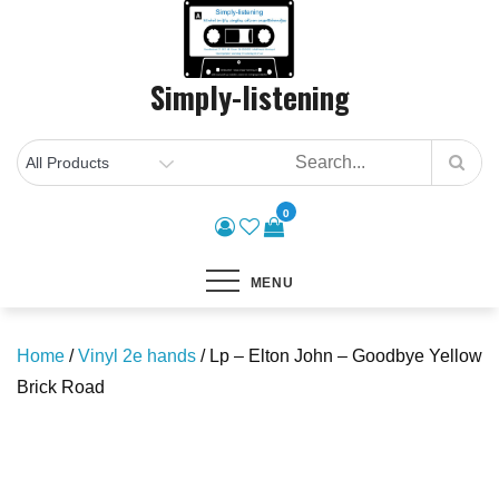
Skip
to
content
Simply-listening
0
MENU
Home
/
Vinyl 2e hands
/ Lp – Elton John – Goodbye Yellow
Brick Road
Save to Wishlist