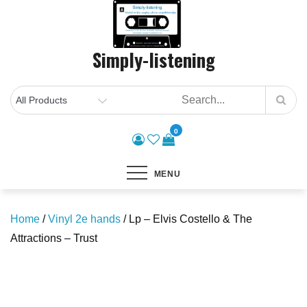
Skip
to
content
Simply-listening
0
MENU
Home
/
Vinyl 2e hands
/ Lp – Elvis Costello & The
Attractions – Trust
Save to Wishlist