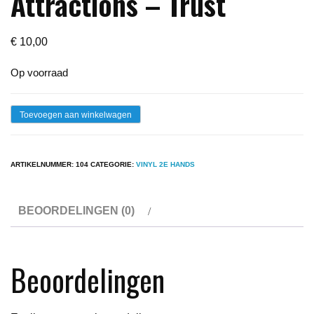
Attractions – Trust
€
10,00
Op voorraad
Lp
Toevoegen aan winkelwagen
-
Elvis
ARTIKELNUMMER:
104
CATEGORIE:
VINYL 2E HANDS
Costello
&
BEOORDELINGEN (0)
The
Attractions
-
Beoordelingen
Trust
aantal