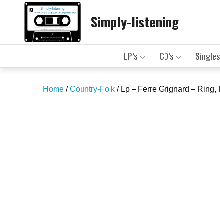
Skip
Simply-listening
to
content
LP’s
CD’s
Singles
Home
/
Country-Folk
/ Lp – Ferre Grignard – Ring, 