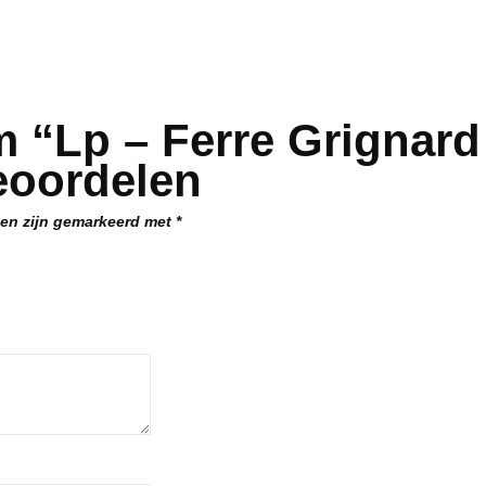
 “Lp – Ferre Grignard 
eoordelen
den zijn gemarkeerd met
*