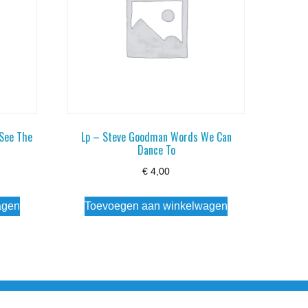
 See The
Lp – Steve Goodman Words We Can
Dance To
€
4,00
agen
Toevoegen aan winkelwagen
esloten Wo - Za10:00 - 17:00 Zondag Gesloten