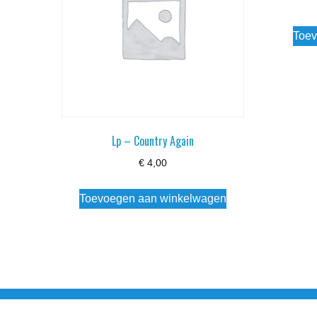
Toev
Lp – Country Again
€
4,00
Toevoegen aan winkelwagen
Noorderstraat 27 9971 AB Ulrum 06-206 142 0