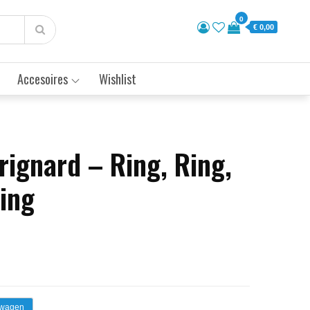
0
€ 0,00
Accesoires
Wishlist
rignard – Ring, Ring,
Sing
lwagen