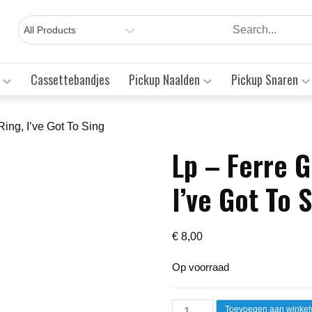
Cassettebandjes
Pickup Naalden
Pickup Snaren
Ring, I’ve Got To Sing
Lp – Ferre G
Save to Wishlist
I’ve Got To 
€
8,00
Op voorraad
Lp
Toevoegen aan winke