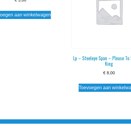
€
3,00
oegen aan winkelwagen
Lp – Steeleye Span – Please To
King
€
8,00
Toevoegen aan winkelw
3 info@simply-listening.nl OPENINGSTIJDEN WINKEL Ma - Di G