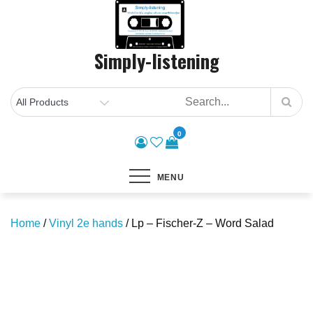
Skip
to
content
Simply-listening
0
MENU
Home
/
Vinyl 2e hands
/ Lp – Fischer-Z – Word Salad
Save to Wishlist