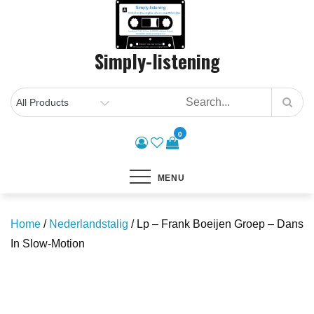
Skip
to
content
Simply-listening
0
MENU
Home
/
Nederlandstalig
/ Lp – Frank Boeijen Groep – Dans
In Slow-Motion
Save to Wishlist