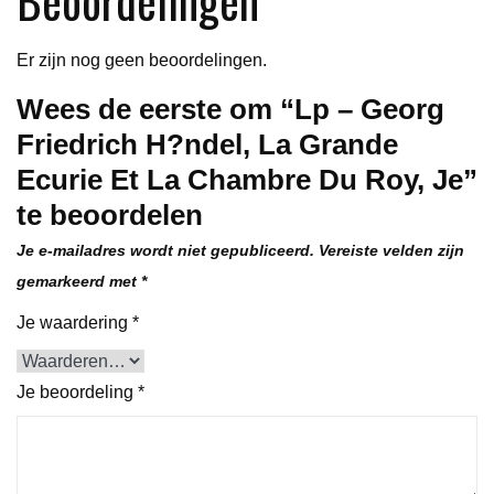
Et
La
Er zijn nog geen beoordelingen.
Chambre
Wees de eerste om “Lp – Georg
Du
Friedrich H?ndel, La Grande
Roy,
Je
Ecurie Et La Chambre Du Roy, Je”
aantal
te beoordelen
Je e-mailadres wordt niet gepubliceerd.
Vereiste velden zijn
gemarkeerd met
*
Je waardering
*
Je beoordeling
*