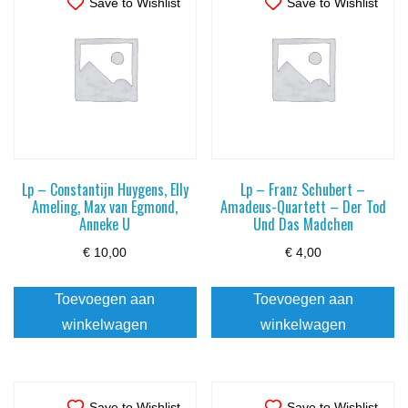
Save to Wishlist
Save to Wishlist
Lp – Constantijn Huygens, Elly
Lp – Franz Schubert –
Ameling, Max van Egmond,
Amadeus-Quartett – Der Tod
Anneke U
Und Das Madchen
€
10,00
€
4,00
Toevoegen aan
Toevoegen aan
winkelwagen
winkelwagen
Save to Wishlist
Save to Wishlist