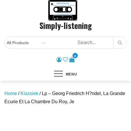
Skip
to
content
Simply-listening
0
MENU
Home
/
Klassiek
/ Lp – Georg Friedrich H?ndel, La Grande
Ecurie Et La Chambre Du Roy, Je
Save to Wishlist