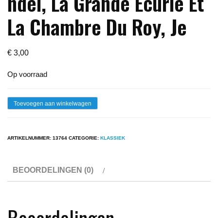
ndel, La Grande Ecurie Et
La Chambre Du Roy, Je
€
3,00
Op voorraad
Lp
Toevoegen aan winkelwagen
-
Georg
ARTIKELNUMMER:
13764
CATEGORIE:
KLASSIEK
Friedrich
H?
BEOORDELINGEN (0)
ndel,
La
Grande
Beoordelingen
Ecurie