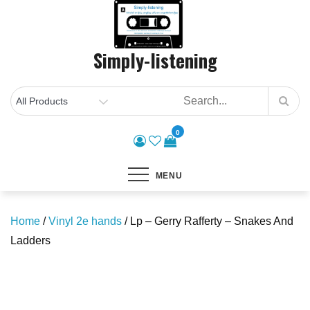
Skip
to
content
Simply-listening
0
MENU
Home
/
Vinyl 2e hands
/ Lp – Gerry Rafferty – Snakes And
Ladders
Save to Wishlist