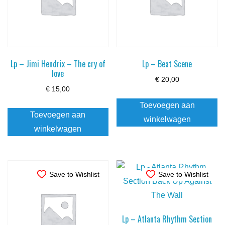
Lp – Jimi Hendrix – The cry of
Lp – Beat Scene
love
€
20,00
€
15,00
Toevoegen aan
Toevoegen aan
winkelwagen
winkelwagen
Save to Wishlist
Save to Wishlist
Lp – Atlanta Rhythm Section