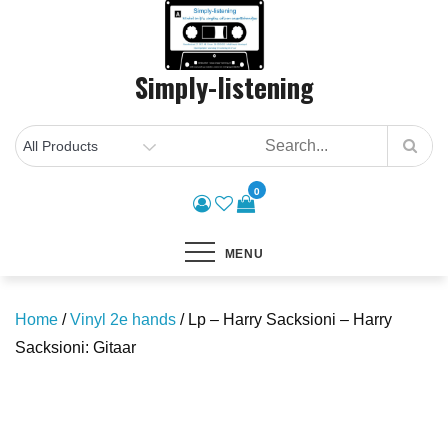
Skip
to
content
Simply-listening
0
MENU
Home
/
Vinyl 2e hands
/ Lp – Harry Sacksioni – Harry
Sacksioni: Gitaar
Save to Wishlist