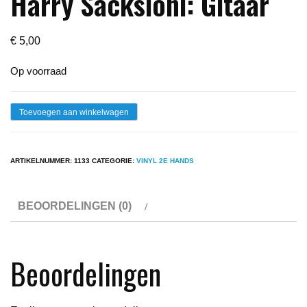
Harry Sacksioni: Gitaar
€
5,00
Op voorraad
Lp
Toevoegen aan winkelwagen
-
Harry
ARTIKELNUMMER:
1133
CATEGORIE:
VINYL 2E HANDS
Sacksioni
-
BEOORDELINGEN (0)
Harry
Sacksioni:
Gitaar
Beoordelingen
aantal