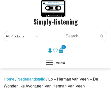
Skip
to
content
Simply-listening
0
MENU
Home
/
Nederlandstalig
/ Lp – Herman van Veen – De
Wonderlijke Avonturen Van Herman Van Veen
Save to Wishlist