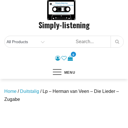
Skip
to
content
Simply-listening
0
MENU
Home
/
Duitstalig
/ Lp – Herman van Veen – Die Lieder –
Zugabe
Save to Wishlist