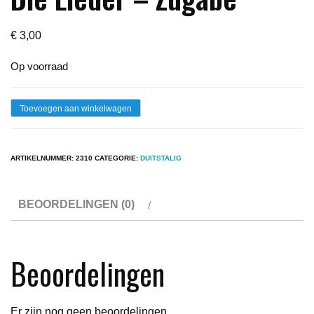
€
3,00
Op voorraad
Lp
Toevoegen aan winkelwagen
-
Herman
ARTIKELNUMMER:
2310
CATEGORIE:
DUITSTALIG
van
Veen
BEOORDELINGEN (0)
-
Die
Lieder
Beoordelingen
-
Zugabe
aantal
Er zijn nog geen beoordelingen.