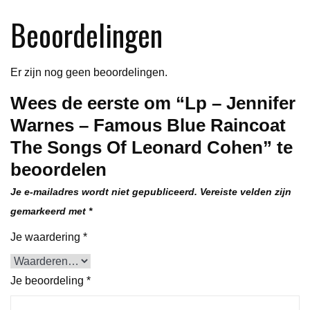
The
Beoordelingen
Songs
Of
Er zijn nog geen beoordelingen.
Leonard
Cohen
Wees de eerste om “Lp – Jennifer
aantal
Warnes – Famous Blue Raincoat
The Songs Of Leonard Cohen” te
beoordelen
Je e-mailadres wordt niet gepubliceerd.
Vereiste velden zijn
gemarkeerd met
*
Je waardering
*
Je beoordeling
*