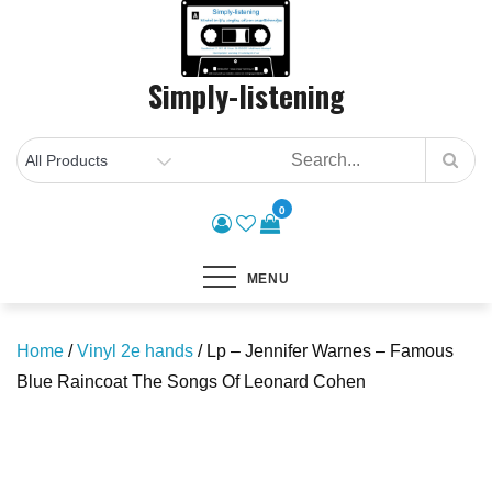
Skip
to
content
Simply-listening
0
MENU
Home
/
Vinyl 2e hands
/ Lp – Jennifer Warnes – Famous
Blue Raincoat The Songs Of Leonard Cohen
Save to Wishlist