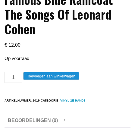
The Songs Of Leonard
Cohen
€
12,00
Op voorraad
Lp
Toevoegen aan winkelwagen
-
Jennifer
Warnes
ARTIKELNUMMER:
1019
CATEGORIE:
VINYL 2E HANDS
-
Famous
BEOORDELINGEN (0)
Blue
Raincoat