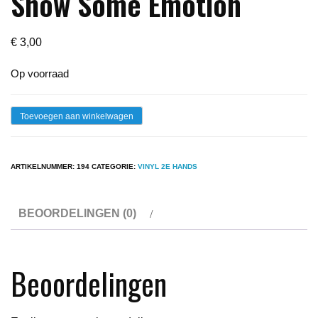
Show Some Emotion
€
3,00
Op voorraad
Lp
Toevoegen aan winkelwagen
-
Joan
ARTIKELNUMMER:
194
CATEGORIE:
VINYL 2E HANDS
Armatrading
Show
BEOORDELINGEN (0)
Some
Emotion
aantal
Beoordelingen