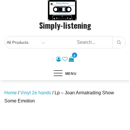
Skip
to
content
Simply-listening
0
MENU
Home
/
Vinyl 2e hands
/ Lp – Joan Armatrading Show
Some Emotion
Save to Wishlist